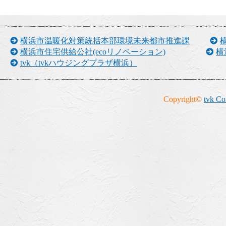
横浜市温暖化対策統括本部環境未来都市推進課
横浜市住宅供給公社(ecoリノベーション)
横
tvk
（tvkハウジングプラザ横浜）
Copyright©
tvk Co